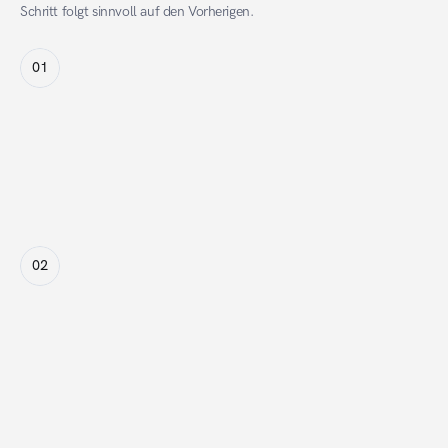
Schritt folgt sinnvoll auf den Vorherigen.
01
Platzierungsauswahl
Für jede ausgewählte Platzierung kann ein individuelles 
Maximal-CPC-Gebot vergeben werden.
02
Internes Ranking
Alle Kampagnen durchlaufen ein internes Ranking – 
basierend auf CPC-Gebot und erwarteter 
Klickwahrscheinlichkeit.