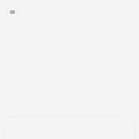
05
Finale Ausspielung
Die relevantesten Anzeigen mit dem besten Verhältnis 
aus CPC-Gebot und Klickwahrscheinlichkeit werden in 
Echtzeit ausgeliefert.
Zusammenarbeit
echtes Kampagnenverständnis.