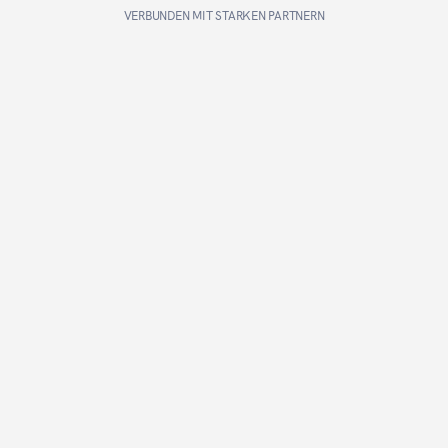
VERBUNDEN MIT STARKEN PARTNERN
Acme Corp
Quantum
APEX
CPC
Du zahlst nur bei Klick.
15+
Jahre Expertise
Inhouse Technologie und Erfahrung: Unsere Advertiser 
profitieren von Setups und Optimierungen auf höchstem 
Niveau.