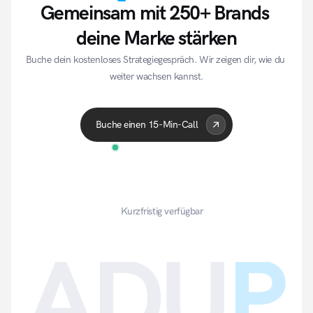
Gemeinsam mit 250+ Brands 
deine Marke stärken
Buche dein kostenloses Strategiegespräch. Wir zeigen dir, wie du 
weiter wachsen kannst.
Acme Corp
Quantum
A
Buche einen 15-Min-Call
Kurzfristig verfügbar
ADU
P