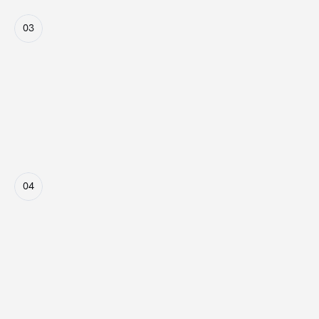
03
Zuteilung der Impressionen
Je nach Anzahl verfügbarer Anzeigenplätze werden die 
Impressionen an die bestplatzierten Kampagnen im 
internen Ranking vergeben.
04
Sonderfall: Programmatischer 
Einkauf
Bei nicht direkt integrierten Publishern nehmen wir an 
Auktionen über programmatische Schnittstellen teil.