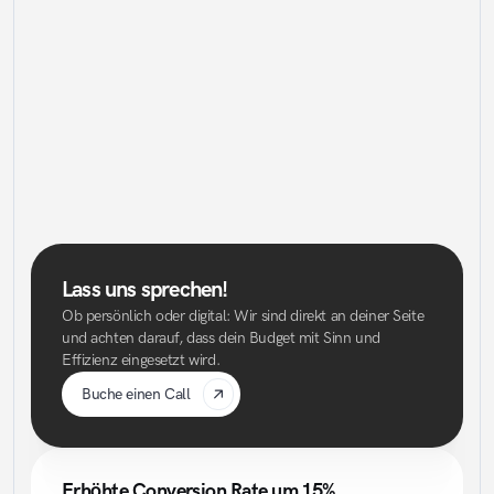
Für alle, die sich auf Ergebnisse konzentrieren wollen – wir 
übernehmen die gesamte Umsetzung.
Volle Betreuung durch AdUp
Erstellung von Kampagnen
Gestaltung von klickstarken Native Ads
Laufende Optimierung
Regelmäßige Reportings
Strategische Empfehlungen
Beratung anfragen
Lass uns sprechen!
Ob persönlich oder digital: Wir sind direkt an deiner Seite 
und achten darauf, dass dein Budget mit Sinn und 
Effizienz eingesetzt wird.
Buche einen Call
Erhöhte Conversion Rate um 15%