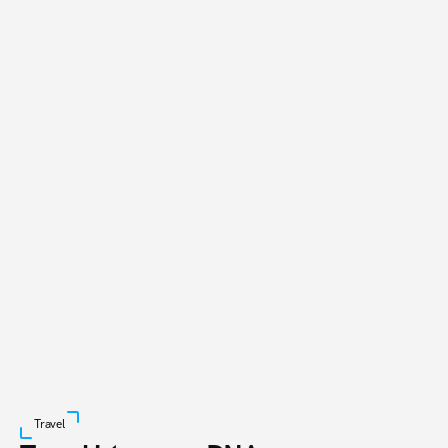
Du kannst sofort starten, wahlweise im Self 
Service
oder mit dem AdUp Support.
Buche einen Call
Travel