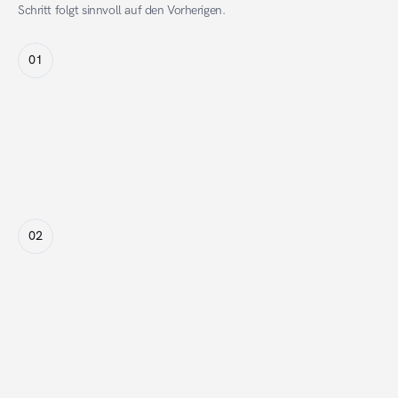
Schritt folgt sinnvoll auf den Vorherigen.
01
Platzierungsauswahl
Für jede ausgewählte Platzierung kann ein individuelles 
Maximal-CPC-Gebot vergeben werden.
02
Internes Ranking
Alle Kampagnen durchlaufen ein internes Ranking – 
basierend auf CPC-Gebot und erwarteter 
Klickwahrscheinlichkeit.