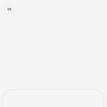
05
Finale Ausspielung
Die relevantesten Anzeigen mit dem besten Verhältnis 
aus CPC-Gebot und Klickwahrscheinlichkeit werden in 
Echtzeit ausgeliefert.
Zusammenarbeit
echtes Kampagnenverständnis.