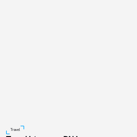
Du kannst sofort starten, wahlweise im Self 
Service
oder mit dem AdUp Support.
Buche einen Call
Travel