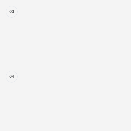
03
Zuteilung der Impressionen
Je nach Anzahl verfügbarer Anzeigenplätze werden die 
Impressionen an die bestplatzierten Kampagnen im 
internen Ranking vergeben.
04
Sonderfall: Programmatischer 
Einkauf
Bei nicht direkt integrierten Publishern nehmen wir an 
Auktionen über programmatische Schnittstellen teil.