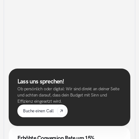
Für alle, die sich auf Ergebnisse konzentrieren wollen – wir 
übernehmen die gesamte Umsetzung.
Volle Betreuung durch AdUp
Erstellung von Kampagnen
Gestaltung von klickstarken Native Ads
Laufende Optimierung
Regelmäßige Reportings
Strategische Empfehlungen
Beratung anfragen
Lass uns sprechen!
Ob persönlich oder digital: Wir sind direkt an deiner Seite 
und achten darauf, dass dein Budget mit Sinn und 
Effizienz eingesetzt wird.
Buche einen Call
Erhöhte Conversion Rate um 15%