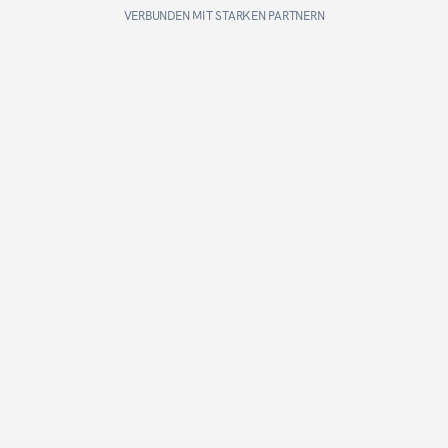
VERBUNDEN MIT STARKEN PARTNERN
Acme Corp
Quantum
APEX
CPC
Du zahlst nur bei Klick.
15+
Jahre Expertise
Inhouse Technologie und Erfahrung: Unsere Advertiser 
profitieren von Setups und Optimierungen auf höchstem 
Niveau.