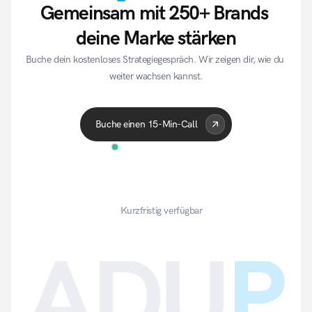
Gemeinsam mit 250+ Brands 
deine Marke stärken
Buche dein kostenloses Strategiegespräch. Wir zeigen dir, wie du 
weiter wachsen kannst.
Acme Corp
Quantum
A
Buche einen 15-Min-Call
Kurzfristig verfügbar
ADU
P