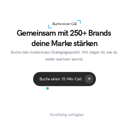
Buche einen Call
Gemeinsam mit 250+ Brands 
deine Marke stärken
Buche dein kostenloses Strategiegespräch. Wir zeigen dir, wie du 
weiter wachsen kannst.
Acme Corp
Quantum
A
Buche einen 15-Min-Call
Kurzfristig verfügbar