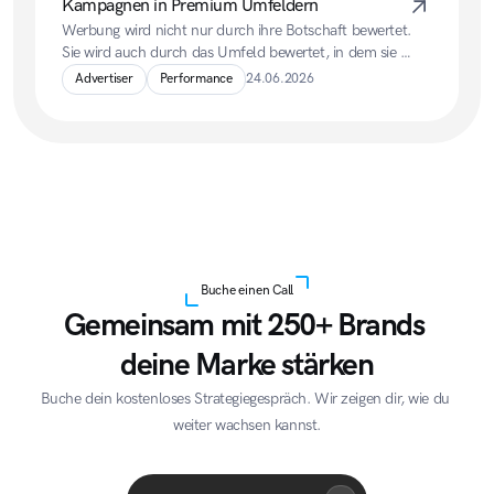
Kampagnen in Premium Umfeldern
Werbung wird nicht nur durch ihre Botschaft bewertet. 
Sie wird auch durch das Umfeld bewertet, in dem sie 
erscheint.
Advertiser
Performance
24.06.2026
Buche einen Call
Gemeinsam mit 250+ Brands 
deine Marke stärken
Buche dein kostenloses Strategiegespräch. Wir zeigen dir, wie du 
weiter wachsen kannst.
Acme Corp
Quantum
A