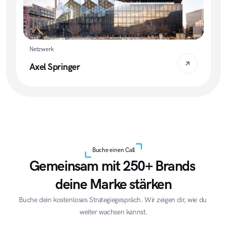
Netzwerk
Axel Springer
Buche einen Call
Gemeinsam mit 250+ Brands 
deine Marke stärken
Buche dein kostenloses Strategiegespräch. Wir zeigen dir, wie du 
weiter wachsen kannst.
Acme Corp
Quantum
A