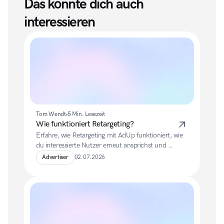
Das könnte dich auch 
interessieren
Tom Wendt
5 Min. Lesezeit
Wie funktioniert Retargeting?
Erfahre, wie Retargeting mit AdUp funktioniert, wie 
du interessierte Nutzer erneut ansprichst und 
welche Voraussetzungen für produktspezifische 
Advertiser
02.07.2026
Native Ads erfüllt sein müssen.