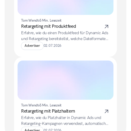
Tom Wendt
5 Min. Lesezeit
Retargeting mit Produktfeed
Erfahre, wie du einen Produktfeed für Dynamic Ads 
und Retargeting bereitstellst, welche Dateiformate 
unterstützt werden und welche Pflicht- und 
Advertiser
02.07.2026
Zusatzfelder dein Feed enthalten sollte.
Tom Wendt
5 Min. Lesezeit
Retargeting mit Platzhaltern
Erfahre, wie du Platzhalter in Dynamic Ads und 
Retargeting-Kampagnen verwendest, automatisch 
Produktinformationen aus deinem Feed einbindest 
Advertiser
02.07.2026