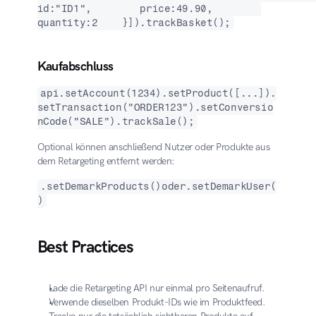
id:"ID1",        price:49.90,        
quantity:2    }]).trackBasket();
Kaufabschluss
api.setAccount(1234).setProduct([...]).
setTransaction("ORDER123").setConversio
nCode("SALE").trackSale();
Optional können anschließend Nutzer oder Produkte aus 
dem Retargeting entfernt werden:
.setDemarkProducts()oder.setDemarkUser(
)
Best Practices
Lade die Retargeting API nur einmal pro Seitenaufruf.
Verwende dieselben Produkt-IDs wie im Produktfeed.