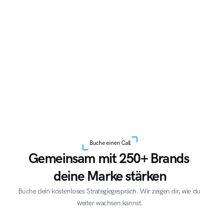
Buche einen Call
Gemeinsam mit 250+ Brands 
deine Marke stärken
Buche dein kostenloses Strategiegespräch. Wir zeigen dir, wie du 
weiter wachsen kannst.
Acme Corp
Quantum
A