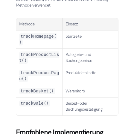
Methode verwendet.
Methode
Einsatz
trackHomepage(
Startseite
)
trackProductLis
Kategorie- und 
t()
Suchergebnisse
trackProductPag
Produktdetailseite
e()
trackBasket()
Warenkorb
trackSale()
Bestell- oder 
Buchungsbestätigung
Empfohlene Implementierung