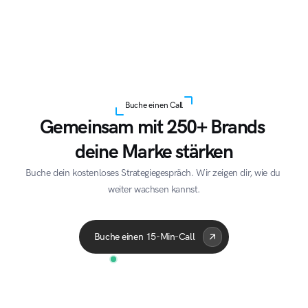
Buche einen Call
Gemeinsam mit 250+ Brands 
deine Marke stärken
Buche dein kostenloses Strategiegespräch. Wir zeigen dir, wie du 
weiter wachsen kannst.
Acme Corp
Quantum
A
Buche einen 15-Min-Call