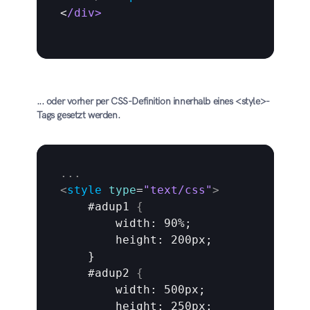
<
/div>
... oder vorher per CSS-Definition innerhalb eines <style>-
Tags gesetzt werden.
...
<
style
type
=
"text/css"
>
    #adup1 
{
width
: 90%;

        height: 200px;

    }

    #adup2 
{
width
: 500px;

        height: 250px;
