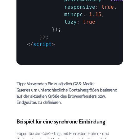
responsive
:
true
,
mincpc
:
1.15
,
lazy
:
true
}
)
;

</
script
>
Tipp: Verwenden Sie zusätzlich CSS-Media-
Queries um unterschiedliche Containergrößen basierend 
auf der aktuellen Größe des Browserfensters bzw. 
Endgerätes zu definieren.
Beispiel für eine synchrone Einbindung
Fügen Sie die <div>-Tags mit korrekten Höhen- und 