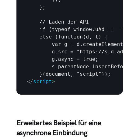
    };

    // Laden der API

    if (typeof window.uAd === "objec
    else (function(d, t) 
{
        var g = d.createElement(t), 
        g.src = "https://s.d.adup-te
        g.async = true;

        s.parentNode.insertBefore(g, 
</
script
>
Erweitertes Beispiel für eine 
asynchrone Einbindung