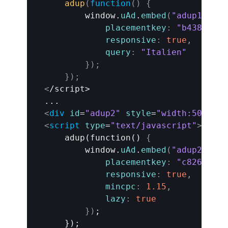
adup
(
function
(
)
{
window
.
uAd
.
embed
(
"adup1"
,
{
placementkey
:
"b43821826
responsive
:
true
,
query
:
"Italien"
}
)
;
}
)
;
<
/script>

<
div
id
=
"adup2"
style
=
"width:500px;h
<
script
type
=
"text/javascript"
>
    adup(function() 
{
window
.
uAd
.
embed
(
"adup2"
,
{
placementkey
:
"c826aad88
responsive
:
true
,
mincpc
:
1.15
,
lazy
:
true
}
)
;
