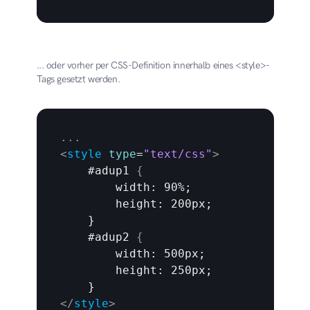
... oder vorher per CSS-Definition innerhalb eines <style>-
Tags gesetzt werden.
...
<
style
type
=
"text/css"
>
    #adup1 
{
width
: 90%;

        height: 200px;

    }

    #adup2 
{
width
: 500px;

        height: 250px;

</
style
>