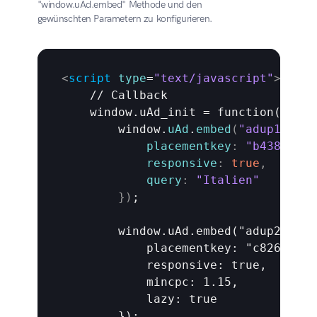
"window.uAd.embed" Methode und den 
gewünschten Parametern zu konfigurieren.
<
script
type
=
"text/javascript"
>
    // Callback

    window.uAd_init = function() 
{
window
.
uAd
.
embed
(
"adup1"
,
{
placementkey
:
"b43821826
responsive
:
true
,
query
:
"Italien"
}
)
;

        window.uAd.embed("adup2", 
{
placementkey
: "c826aad88
            responsive: true,

            mincpc: 1.15,

            lazy: true

        });
