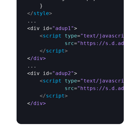
</
style
>
...

<
div 
id
=
"adup1"
>

<
script
type
=
"text/javascript"
src
=
"https://s.d.adup-te
</
script
>
<
/div>
...

<
div 
id
=
"adup2"
>

<
script
type
=
"text/javascript"
src
=
"https://s.d.adup-te
</
script
>
<
/div>