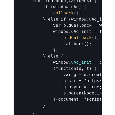
    function adup(callback) 
{
        if (window.uAd) 
{
callback
(
)
;

        } else if (window.uAd_init) 
            var oldCallback = window
            window.uAd_init = functi
oldCallback
(
)
;

                callback();

            };

        } else 
{
window
.
uAd_init
 = 
callba
            (function(d, t) 
{
                var g = d.createElem
                g.src = "https://s.d
                g.async = true;

                s.parentNode.insertB
            }(document, "script"));  
        }
