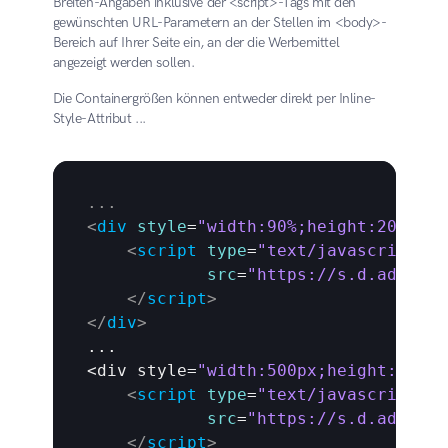
Breiten-Angaben inklusive der <script>-Tags mit den 
gewünschten URL-Parametern an der Stellen im <body>-
Bereich auf Ihrer Seite ein, an der die Werbemittel 
angezeigt werden sollen.
Die Containergrößen können entweder direkt per Inline-
Style-Attribut ...
...
<
div
style
=
"width:90%;height:200px;"
<
script
type
=
"text/javascript"
src
=
"https://s.d.adup-te
</
script
>
</
div
>
...

<
div 
style
=
"width:500px;height:250px
<
script
type
=
"text/javascript"
src
=
"https://s.d.adup-te
</
script
>