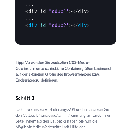
...

<
div 
id
=
"adup1"
>
<
/div>    

<
div
id
=
"adup2"
>
</
div
>
Tipp: Verwenden Sie zusätzlich CSS-Media-
Queries um unterschiedliche Containergrößen basierend 
auf der aktuellen Größe des Browserfensters bzw. 
Endgerätes zu definieren.
Schritt 2
Laden Sie unsere Auslieferungs-API und initialisieren Sie 
den Callback "window.uAd_init" einmalig am Ende Ihrer 
Seite. Innerhalb des Callbacks haben Sie nun die 
Möglichkeit die Werbemittel mit Hilfe der 