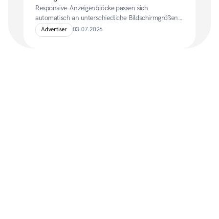
Responsive-Anzeigenblöcke passen sich 
automatisch an unterschiedliche Bildschirmgrößen 
an und eignen sich daher besonders für moderne, 
Advertiser
03.07.2026
mobile-optimierte Webseiten.