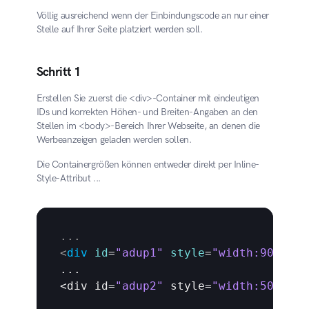
Völlig ausreichend wenn der Einbindungscode an nur einer 
Stelle auf Ihrer Seite platziert werden soll.
Schritt 1
Erstellen Sie zuerst die <div>-Container mit eindeutigen 
IDs und korrekten Höhen- und Breiten-Angaben an den 
Stellen im <body>-Bereich Ihrer Webseite, an denen die 
Werbeanzeigen geladen werden sollen.
Die Containergrößen können entweder direkt per Inline-
Style-Attribut ...
...
<
div
id
=
"adup1"
style
=
"width:90%;hei
...

<
div 
id
=
"adup2"
style
=
"width:500px;h