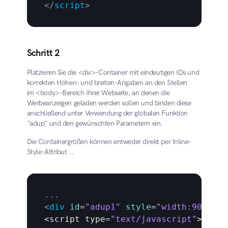
</
script
>
Schritt 2
Platzieren Sie die <div>-Container mit eindeutigen IDs und 
korrekten Höhen- und breiten-Angaben an den Stellen 
im <body>-Bereich Ihrer Webseite, an denen die 
Werbeanzeigen geladen werden sollen und binden diese 
anschließend unter Verwendung der globalen Funktion 
"adup" und den gewünschten Parametern ein.
Die Containergrößen können entweder direkt per Inline-
Style-Attribut ...
...
<
div
id
=
"adup1"
style
=
"width:90%;hei
<
script 
type
=
"text/javascript"
>
