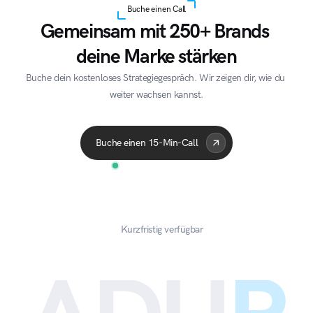
Buche einen Call
Gemeinsam mit 250+ Brands 
deine Marke stärken
Buche dein kostenloses Strategiegespräch. Wir zeigen dir, wie du 
weiter wachsen kannst.
Acme Corp
Quantum
A
Buche einen 15-Min-Call
Kurzfristig verfügbar