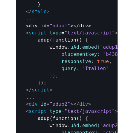
</
style
>
...

<
div 
id
=
"adup1"
>
<
<
script
type
=
"text/javascript"
>
    adup(function() 
{
window
.
uAd
.
embed
(
"adup1"
,
{
placementkey
:
"b43821826
responsive
:
true
,
query
:
"Italien"
}
)
;

</
script
>
<
div
id
=
"adup2"
>
</
div
>
<
script
type
=
"text/javascript"
>
    adup(function() 
{
window
.
uAd
.
embed
(
"adup2"
,
{
placementkey
:
"c826aad88