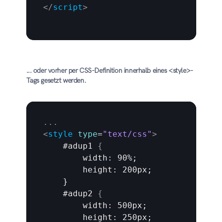
</
script
>
... oder vorher per CSS-Definition innerhalb eines <style>-
Tags gesetzt werden.
...
<
style
type
=
"text/css"
>
    #adup1 
{
width
: 90%;

        height: 200px;

    }

    #adup2 
{
width
: 500px;

        height: 250px;
